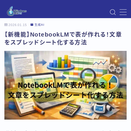
MENU
2026.01.15
生成AI
Instagram
【新機能】NotebookLMで表が作れる！文章
Windows Updateの不具合・エラー対処法まとめ
【Windows11対応】
をスプレッドシート化する方法
Windows Update不具合・対処法
アクセス
お問い合わせ
デモプリセット記事 Part07
トップページ
プライバシーポリシー
プロフィール
メニュー
利用規約／特定商取引法に基づく表記
有料記事の決済完了ページ
運営者情報