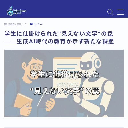
MENU
2025.09.17
生成AI
Instagram
学生に仕掛けられた“見えない文字”の罠
Windows Updateの不具合・エラー対処法まとめ
【Windows11対応】
――生成AI時代の教育が示す新たな課題
Windows Update不具合・対処法
アクセス
お問い合わせ
デモプリセット記事 Part07
トップページ
プライバシーポリシー
プロフィール
メニュー
利用規約／特定商取引法に基づく表記
有料記事の決済完了ページ
運営者情報