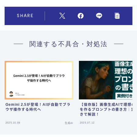
SHARE
関連する不具合・対処法
Gemini 2.5が登場！AIが自動でブラ
【保存版】画像生成AIで理想の
ウザ操作する時代へ
を作るプロンプトの書き方｜実
きで解説！
Follow Me
2025.10.08
2025.07.12
生成AI