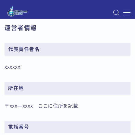
MENU
運営者情報
Instagram
Windows Updateの不具合・エラー対処法まとめ
【Windows11対応】
代表責任者名
Windows Update不具合・対処法
アクセス
お問い合わせ
xxxxxx
デモプリセット記事 Part07
トップページ
プライバシーポリシー
所在地
プロフィール
メニュー
〒xxx―xxxx ここに住所を記載
利用規約／特定商取引法に基づく表記
有料記事の決済完了ページ
運営者情報
電話番号