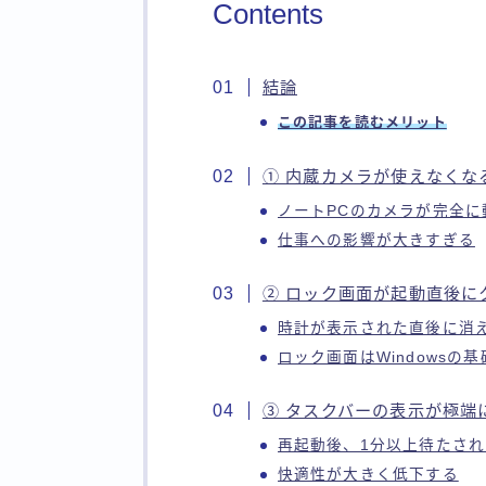
Contents
結論
この記事を読むメリット
① 内蔵カメラが使えなくな
ノートPCのカメラが完全に
仕事への影響が大きすぎる
② ロック画面が起動直後に
時計が表示された直後に消
ロック画面はWindowsの
③ タスクバーの表示が極端
再起動後、1分以上待たさ
快適性が大きく低下する