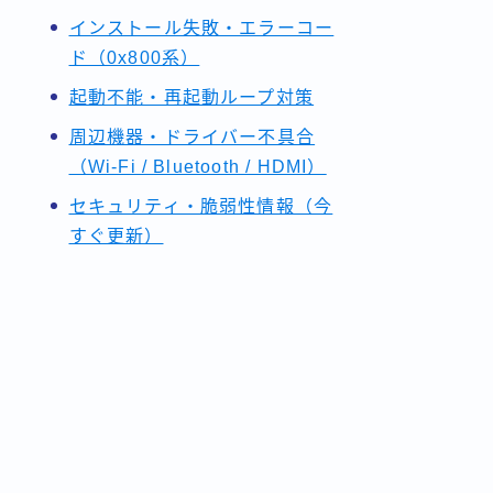
インストール失敗・エラーコー
ド（0x800系）
起動不能・再起動ループ対策
周辺機器・ドライバー不具合
（Wi-Fi / Bluetooth / HDMI）
セキュリティ・脆弱性情報（今
すぐ更新）