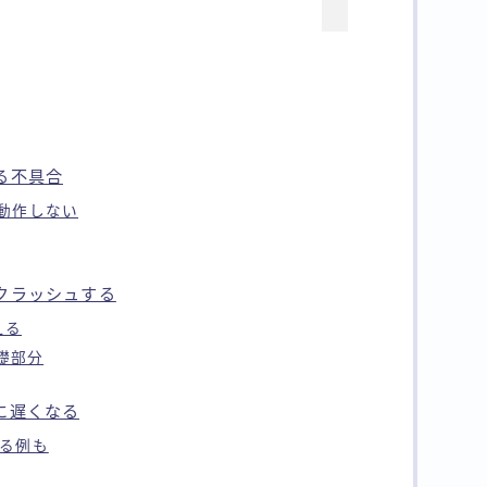
る不具合
動作しない
クラッシュする
える
基礎部分
に遅くなる
れる例も