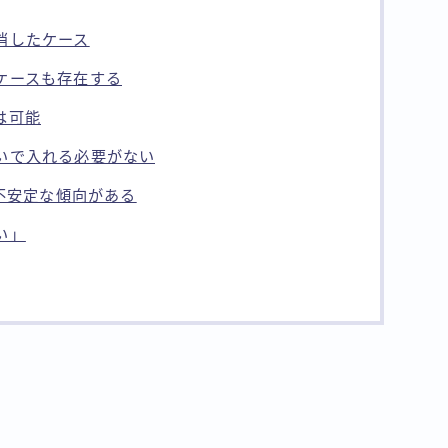
消したケース
ケースも存在する
は可能
いで入れる必要がない
は不安定な傾向がある
い」