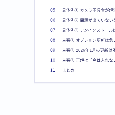
具体例① カメラ不具合が解
具体例② 問題が出ていない
具体例③ アンインストール
主張① オプション更新は急
主張② 2026年1月の更新
主張③ 正解は「今は入れな
まとめ