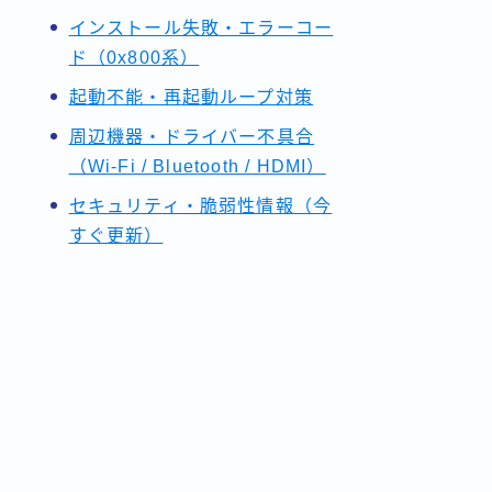
インストール失敗・エラーコー
ド（0x800系）
起動不能・再起動ループ対策
周辺機器・ドライバー不具合
（Wi-Fi / Bluetooth / HDMI）
セキュリティ・脆弱性情報（今
すぐ更新）