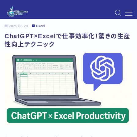
MENU
2025.06.23
Excel
Instagram
ChatGPT×Excelで仕事効率化！驚きの生産
Windows Updateの不具合・エラー対処法まとめ
【Windows11対応】
性向上テクニック
Windows Update不具合・対処法
アクセス
お問い合わせ
デモプリセット記事 Part07
トップページ
プライバシーポリシー
プロフィール
メニュー
利用規約／特定商取引法に基づく表記
有料記事の決済完了ページ
運営者情報