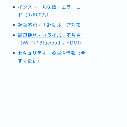
インストール失敗・エラーコー
ド（0x800系）
起動不能・再起動ループ対策
周辺機器・ドライバー不具合
（Wi-Fi / Bluetooth / HDMI）
セキュリティ・脆弱性情報（今
すぐ更新）