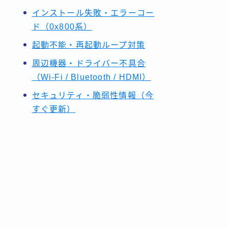
インストール失敗・エラーコー
ド（0x800系）
起動不能・再起動ループ対策
周辺機器・ドライバー不具合
（Wi-Fi / Bluetooth / HDMI）
セキュリティ・脆弱性情報（今
すぐ更新）