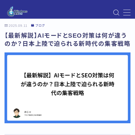
MENU
2025.09.11
ブログ
Instagram
【最新解説】AIモードとSEO対策は何が違う
Windows Updateの不具合・エラー対処法まとめ
【Windows11対応】
のか？日本上陸で迫られる新時代の集客戦略
Windows Update不具合・対処法
アクセス
お問い合わせ
デモプリセット記事 Part07
トップページ
プライバシーポリシー
プロフィール
メニュー
利用規約／特定商取引法に基づく表記
有料記事の決済完了ページ
運営者情報