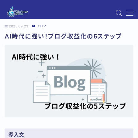
MENU
2025.09.23
ブログ
Instagram
AI時代に強い！ブログ収益化の5ステップ
Windows Updateの不具合・エラー対処法まとめ
【Windows11対応】
Windows Update不具合・対処法
アクセス
お問い合わせ
デモプリセット記事 Part07
トップページ
プライバシーポリシー
プロフィール
メニュー
利用規約／特定商取引法に基づく表記
有料記事の決済完了ページ
運営者情報
導入文