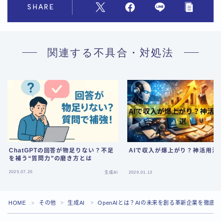
SHARE
関連する不具合・対処法
ChatGPTの回答が物足りない？不足
AIで収入が爆上がり？神活用法
を補う“質問力”の磨き方とは
Follow Me
2025.07.20
生成AI
2026.01.12
HOME
その他
生成AI
OpenAIとは？AIの未来を創る革新企業を徹底
＞
＞
＞