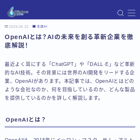
MENU
2025.05.22
生成AI
Instagram
OpenAIとは？AIの未来を創る革新企業を徹
Windows Updateの不具合・エラー対処法まとめ
【Windows11対応】
底解説！
Windows Update不具合・対処法
アクセス
最近よく耳にする「ChatGPT」や「DALL·E」など革新
お問い合わせ
的なAI技術。その背景には世界のAI開発をリードする企
デモプリセット記事 Part07
業、OpenAIがあります。本記事では、OpenAIとはどの
トップページ
プライバシーポリシー
ような会社なのか、何を目指しているのか、どんな製品
プロフィール
を提供しているのかを詳しく解説します。
メニュー
利用規約／特定商取引法に基づく表記
有料記事の決済完了ページ
OpenAIとは？
運営者情報