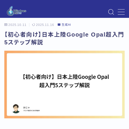
MENU
2025.10.11
2025.11.16
生成AI
Instagram
Windows Updateの不具合・エラー対処法まとめ
【初心者向け】日本上陸Google Opal超入門
【Windows11対応】
5ステップ解説
Windows Update不具合・対処法
アクセス
お問い合わせ
デモプリセット記事 Part07
トップページ
プライバシーポリシー
プロフィール
メニュー
利用規約／特定商取引法に基づく表記
有料記事の決済完了ページ
運営者情報