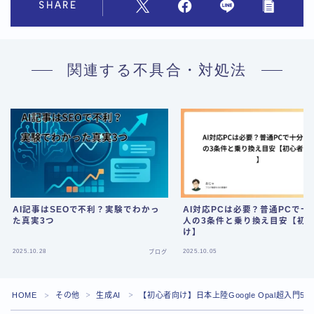
SHARE
関連する不具合・対処法
AI記事はSEOで不利？実験でわかっ
AI対応PCは必要？普通PCで十
た真実3つ
人の3条件と乗り換え目安【初
け】
Follow Me
2025.10.28
2025.10.05
ブログ
HOME
その他
生成AI
【初心者向け】日本上陸Google Opal超入門5
＞
＞
＞