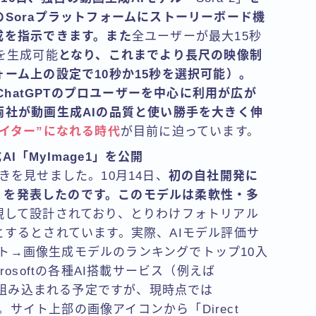
Soraプラットフォームにストーリーボード機
成を指示できます。また
全ユーザーが最大15秒
を生成可能
となり、これまでより長尺の映像制
ーム上の設定で10秒か15秒を選択可能）。
、ChatGPTのプロユーザーを中心に利用が広が
Iの両社が動画生成AIの品質と使い勝手を大きく伸
イター”になれる時代
が目前に迫っています。
AI「MyImage1」を公開
な動きを見せました。10月14日、
初の自社開発に
e1」を発表したのです。このモデルは柔軟性・多
視して設計されており、とりわけフォトリアル
するとされています。実際、AIモデル評価サ
キスト→画像生成モデルのランキングでトップ10入
osoftの各種AI搭載サービス（例えば
）に組み込まれる予定ですが、現時点では
す。サイト上部の画像アイコンから「Direct