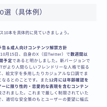
10選（具体例）
ス10本を具体的に見ていきましょう。
ョン予告＆成人向けコンテンツ解禁方針
0月15日、自身のX（旧Twitter）で
数週間以
公開予定
であると明かしました。新バージョンで
GPTがより人間らしいフレンドリーな人格で振る
ば、絵文字を多用したりカジュアルな口調でま
になるとのことです。また
12月には年齢確認を
ザーに限り性的・恋愛的な表現を含むコンテン
表されました。これまで厳しく制限されていた
で、適切な安全策のもとユーザーの要望に幅広