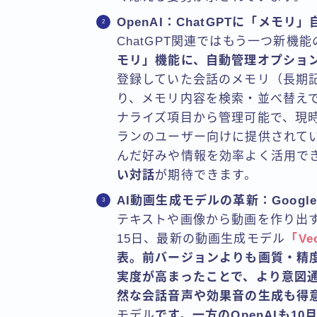
OpenAI：ChatGPTに「メモ
ChatGPT関連ではもう一つ新機
モリ」機能に、自動管理オプショ
登録していた会話のメモリ（長期記
り、メモリ内容を検索・並べ替え
ナライズ項目から管理可能で、現時点
ランのユーザー向けに提供されてい
んだ好みや情報を効率よく活用で
い対話
が期待できます。
AI動画生成モデルの革新：Google「V
テキストや画像から動画を作り出
15日、最新の動画生成モデル
「Ve
表。前バージョンよりも画質・精
実度が高まったことで、より意図
然な会話音声や効果音の生成も得
モデル
です。一方のOpenAIも1