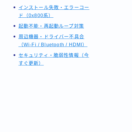
インストール失敗・エラーコー
ド（0x800系）
起動不能・再起動ループ対策
周辺機器・ドライバー不具合
（Wi-Fi / Bluetooth / HDMI）
セキュリティ・脆弱性情報（今
すぐ更新）