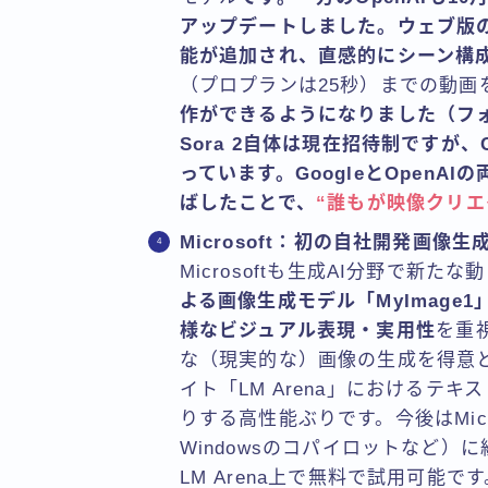
アップデートしました。ウェブ版の
能が追加され、直感的にシーン構
（プロプランは25秒）までの動画
作ができるようになりました（フォ
Sora 2自体は現在招待制ですが
っています。GoogleとOpenA
ばしたことで、
“誰もが映像クリエ
Microsoft：初の自社開発画像生成
Microsoftも生成AI分野で新た
よる画像生成モデル「MyImag
様なビジュアル表現・実用性
を重
な（現実的な）画像の生成を得意と
イト「LM Arena」におけるテ
りする高性能ぶりです。今後はMicr
Windowsのコパイロットなど
LM Arena上で無料で試用可能で