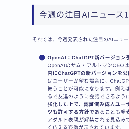
今週の注目AIニュース
それでは、今週発表された注目のAIニュー
OpenAI：ChatGPT新バージ
OpenAIのサム・アルトマンCEOは1
内にChatGPTの新バージョンを
はユーザーが望む場合に、Chat
舞うことが可能になります。例え
るで友達のように会話できるよう
強化した上で、認証済み成人ユー
ツも許可する方針
であることも発
アダルト表現が解禁される見込み
く応える姿勢が示されています。