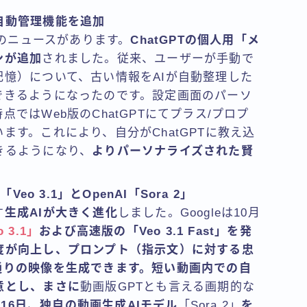
リ」自動管理機能を追加
能のニュースがあります。
ChatGPTの個人用「メ
ンが追加
されました。従来、ユーザーが手動で
憶）について、古い情報をAIが自動整理した
できるようになったのです。設定画面のパーソ
ではWeb版のChatGPTにてプラス/プロプ
ます。これにより、自分がChatGPTに教え込
きるようになり、
よりパーソナライズされた賢
eo 3.1」とOpenAI「Sora 2」
す
生成AIが大きく進化
しました。Googleは10月
o 3.1」
および高速版の「Veo 3.1 Fast」を発
度が向上し、プロンプト（指示文）に対する忠
通りの映像を生成できます。短い動画内での自
意とし、まさに
動画版GPTとも言える画期的な
0月16日、独自の動画生成AIモデル
「Sora 2」
を