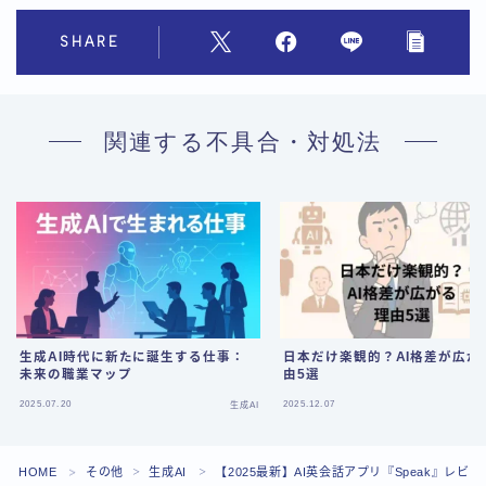
SHARE
関連する不具合・対処法
生成AI時代に新たに誕生する仕事：
日本だけ楽観的？AI格差が広が
未来の職業マップ
由5選
Follow Me
2025.07.20
2025.12.07
生成AI
HOME
その他
生成AI
【2025最新】AI英会話アプリ『Speak』レビュ
＞
＞
＞