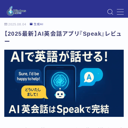
MENU
2025.08.04
生成AI
Instagram
【2025最新】AI英会話アプリ『Speak』レビュ
Windows Updateの不具合・エラー対処法まとめ
【Windows11対応】
ー
Windows Update不具合・対処法
アクセス
お問い合わせ
デモプリセット記事 Part07
トップページ
プライバシーポリシー
プロフィール
メニュー
利用規約／特定商取引法に基づく表記
有料記事の決済完了ページ
運営者情報