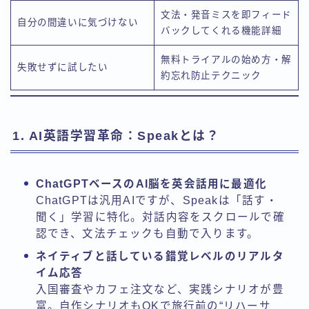
文法・発音ミスを即フィード
自分の間違いに気づけない
バックしてくれる機能詳細
無料トライアルの始め方・解
失敗せずに試したい
約忘れ防止テクニック
1. AI英語学習革命：Speakとは？
ChatGPTベースのAI脳を英会話用に最適化
ChatGPTは汎用AIですが、Speakは「話す・
聞く」学習に特化。対話内容をスクロールで確
認でき、文法チェックも自動で入ります。
ネイティブと話している錯覚レベルのリアルタ
イム応答
入国審査やカフェ注文など、実践シナリオが豊
富。自作シナリオもOKで旅行前の“リハーサ