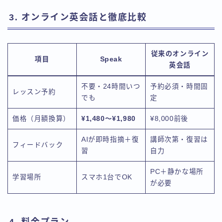
3. オンライン英会話と徹底比較
従来のオンライン
項目
Speak
英会話
不要・24時間いつ
予約必須・時間固
レッスン予約
でも
定
価格（月額換算）
¥1,480〜¥1,980
¥8,000前後
AIが即時指摘＋復
講師次第・復習は
フィードバック
習
自力
PC＋静かな場所
学習場所
スマホ1台でOK
が必要
4. 料金プラン