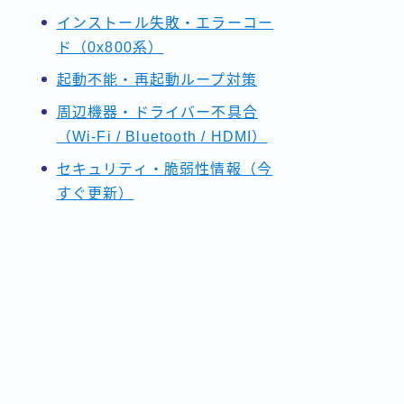
インストール失敗・エラーコー
ド（0x800系）
起動不能・再起動ループ対策
周辺機器・ドライバー不具合
（Wi-Fi / Bluetooth / HDMI）
セキュリティ・脆弱性情報（今
すぐ更新）