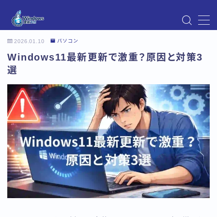
MENU
2026.01.10
パソコン
Instagram
Windows11最新更新で激重？原因と対策3
Windows Updateの不具合・エラー対処法まとめ
【Windows11対応】
選
Windows Update不具合・対処法
アクセス
お問い合わせ
デモプリセット記事 Part07
トップページ
プライバシーポリシー
プロフィール
メニュー
利用規約／特定商取引法に基づく表記
有料記事の決済完了ページ
運営者情報