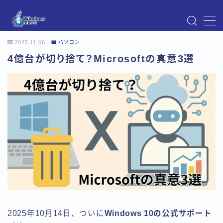
MENU
2025.11.06
パソコン
Instagram
4億台が切り捨て？Microsoftの真意3選
Windows Updateの不具合・エラー対処法まとめ
【Windows11対応】
Windows Update不具合・対処法
アクセス
お問い合わせ
デモプリセット記事 Part07
トップページ
プライバシーポリシー
プロフィール
メニュー
利用規約／特定商取引法に基づく表記
有料記事の決済完了ページ
運営者情報
2025年10月14日、ついに
Windows 10の公式サポート