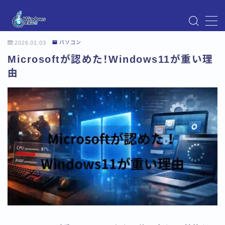
MENU
2026.01.03
パソコン
Instagram
Microsoftが認めた！Windows11が重い理
Windows Updateの不具合・エラー対処法まとめ
【Windows11対応】
由
Windows Update不具合・対処法
アクセス
お問い合わせ
デモプリセット記事 Part07
トップページ
プライバシーポリシー
プロフィール
メニュー
利用規約／特定商取引法に基づく表記
有料記事の決済完了ページ
運営者情報