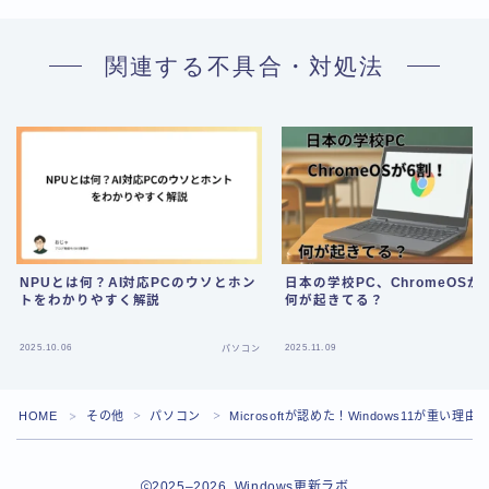
関連する不具合・対処法
NPUとは何？AI対応PCのウソとホン
日本の学校PC、ChromeOSが
トをわかりやすく解説
何が起きてる？
Follow Me
2025.10.06
2025.11.09
パソコン
HOME
その他
パソコン
Microsoftが認めた！Windows11が重い理由
＞
＞
＞
2025–2026 Windows更新ラボ