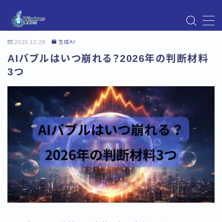
MENU
2025.12.28
生成AI
Instagram
AIバブルはいつ崩れる？2026年の判断材料
Windows Updateの不具合・エラー対処法まとめ
【Windows11対応】
3つ
Windows Update不具合・対処法
アクセス
お問い合わせ
デモプリセット記事 Part07
トップページ
プライバシーポリシー
プロフィール
メニュー
利用規約／特定商取引法に基づく表記
有料記事の決済完了ページ
運営者情報