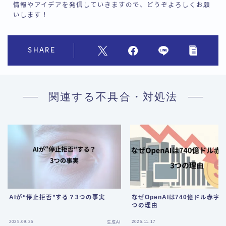
情報やアイデアを発信していきますので、どうぞよろしくお願
いします！
SHARE
関連する不具合・対処法
AIが“停止拒否”する？3つの事実
なぜOpenAIは740億ドル赤字
つの理由
Follow Me
2025.09.25
2025.11.17
生成AI