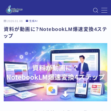
MENU
2026.01.08
生成AI
Instagram
資料が動画に？NotebookLM爆速変換4ステ
Windows Updateの不具合・エラー対処法まとめ
【Windows11対応】
ップ
Windows Update不具合・対処法
アクセス
お問い合わせ
デモプリセット記事 Part07
トップページ
プライバシーポリシー
プロフィール
メニュー
利用規約／特定商取引法に基づく表記
有料記事の決済完了ページ
運営者情報