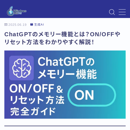
MENU
2025.06.19
生成AI
Instagram
ChatGPTのメモリー機能とは？ON/OFFや
Windows Updateの不具合・エラー対処法まとめ
【Windows11対応】
リセット方法をわかりやすく解説！
Windows Update不具合・対処法
アクセス
お問い合わせ
デモプリセット記事 Part07
トップページ
プライバシーポリシー
プロフィール
メニュー
利用規約／特定商取引法に基づく表記
有料記事の決済完了ページ
運営者情報