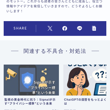
のモットー。これからも読者の皆さんとともに成長し、役立つ
情報やアイデアを発信していきますので、どうぞよろしくお願
いします！
SHARE
関連する不具合・対処法
監視の黄金時代に抗う：Signalが示
ChatGPTの回答をもっとよく
す“プライバシー標準”という未来
は
Follow Me