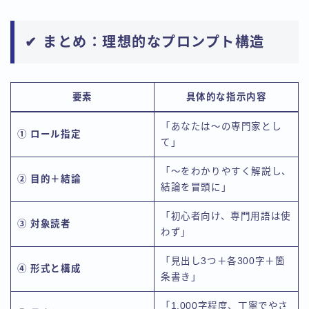
✔ まとめ：理想的なプロンプト構造
要素
具体的な指示内容
「あなたは〜の専門家とし
① ロール指定
て」
「〜をわかりやすく解説し、
② 目的＋結論
結論を冒頭に」
「初心者向け、専門用語は使
③ 対象読者
わず」
「見出し3つ＋各300字＋箇
④ 形式と構成
条書き」
「1,000字程度、丁寧でやさ