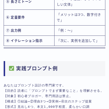
⑤ 長さとトーン
しい文体」
「メリットは3つ、数字付き
⑥ 定量要件
で」
⑦ 出力例
「例：〜」
⑧ イテレーション指示
「次に、実例を追加して」
実践プロンプト例
あなたはプロンプト設計の専門家です。  
【目的】読者に「プロンプトでまず重要なこと」を理解させる。  
【対象】初心者ブロガー、専門用語は禁止。  
【構成】①結論→②理由3つ→③実例→④次のステップ提案  
【形式】見出し4つ、本文1,000字程度、柔らかい口調  