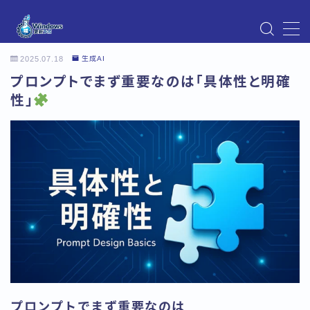
MENU
2025.07.18
生成AI
Instagram
プロンプトでまず重要なのは「具体性と明確
Windows Updateの不具合・エラー対処法まとめ
【Windows11対応】
性」
Windows Update不具合・対処法
アクセス
お問い合わせ
デモプリセット記事 Part07
トップページ
プライバシーポリシー
プロフィール
メニュー
利用規約／特定商取引法に基づく表記
有料記事の決済完了ページ
運営者情報
プロンプトでまず重要なのは