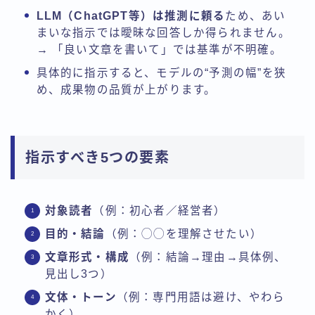
LLM（ChatGPT等）は推測に頼る
ため、あい
まいな指示では曖昧な回答しか得られません。
→ 「良い文章を書いて」では基準が不明確。
具体的に指示すると、モデルの“予測の幅”を狭
め、成果物の品質が上がります。
指示すべき5つの要素
対象読者
（例：初心者／経営者）
目的・結論
（例：◯◯を理解させたい）
文章形式・構成
（例：結論→理由→具体例、
見出し3つ）
文体・トーン
（例：専門用語は避け、やわら
かく）