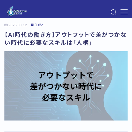
MENU
2025.09.12
生成AI
Instagram
【AI時代の働き方】アウトプットで差がつかな
Windows Updateの不具合・エラー対処法まとめ
【Windows11対応】
い時代に必要なスキルは「人柄」
Windows Update不具合・対処法
アクセス
お問い合わせ
デモプリセット記事 Part07
トップページ
プライバシーポリシー
プロフィール
メニュー
利用規約／特定商取引法に基づく表記
有料記事の決済完了ページ
運営者情報