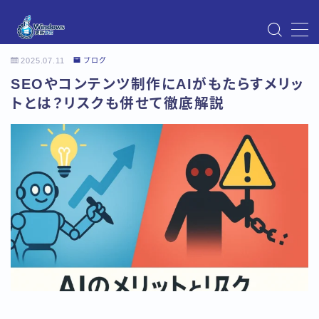
MENU
2025.07.11
ブログ
Instagram
SEOやコンテンツ制作にAIがもたらすメリッ
Windows Updateの不具合・エラー対処法まとめ
【Windows11対応】
トとは？リスクも併せて徹底解説
Windows Update不具合・対処法
アクセス
お問い合わせ
デモプリセット記事 Part07
トップページ
プライバシーポリシー
プロフィール
メニュー
利用規約／特定商取引法に基づく表記
有料記事の決済完了ページ
運営者情報