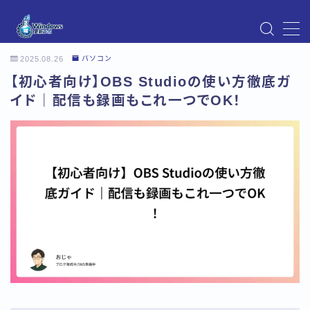
MENU
2025.08.26
パソコン
Instagram
【初心者向け】OBS Studioの使い方徹底ガ
Windows Updateの不具合・エラー対処法まとめ
【Windows11対応】
イド｜配信も録画もこれ一つでOK！
Windows Update不具合・対処法
アクセス
お問い合わせ
デモプリセット記事 Part07
トップページ
プライバシーポリシー
プロフィール
メニュー
利用規約／特定商取引法に基づく表記
有料記事の決済完了ページ
運営者情報