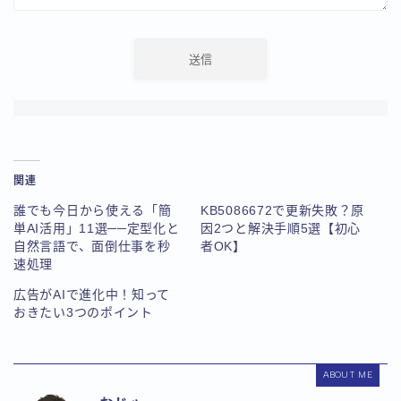
関連
誰でも今日から使える「簡
KB5086672で更新失敗？原
単AI活用」11選──定型化と
因2つと解決手順5選【初心
自然言語で、面倒仕事を秒
者OK】
速処理
広告がAIで進化中！知って
おきたい3つのポイント
ABOUT ME