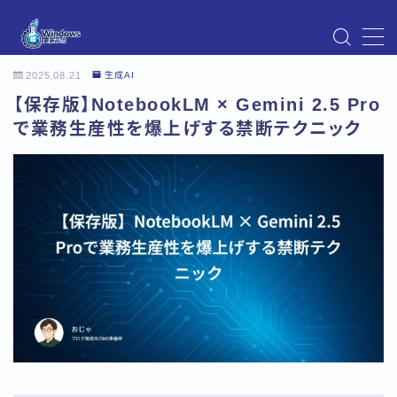
MENU
2025.08.21
生成AI
Instagram
【保存版】NotebookLM × Gemini 2.5 Pro
Windows Updateの不具合・エラー対処法まとめ
【Windows11対応】
で業務生産性を爆上げする禁断テクニック
Windows Update不具合・対処法
アクセス
お問い合わせ
デモプリセット記事 Part07
トップページ
プライバシーポリシー
プロフィール
メニュー
利用規約／特定商取引法に基づく表記
有料記事の決済完了ページ
運営者情報