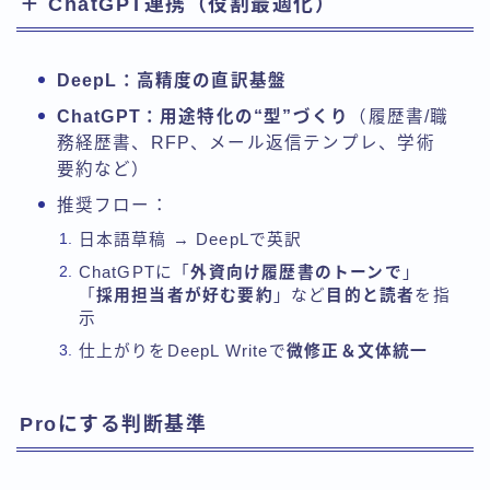
＋ ChatGPT連携（役割最適化）
DeepL：高精度の直訳基盤
ChatGPT：用途特化の“型”づくり
（履歴書/職
務経歴書、RFP、メール返信テンプレ、学術
要約など）
推奨フロー：
日本語草稿 → DeepLで英訳
ChatGPTに「
外資向け履歴書のトーンで
」
「
採用担当者が好む要約
」など
目的と読者
を指
示
仕上がりをDeepL Writeで
微修正＆文体統一
Proにする判断基準