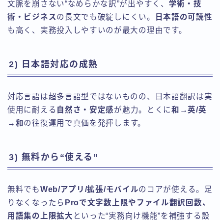
文脈を崩さない“なめらかな訳”が出やすく、
学術・技
術・ビジネス
の長文でも破綻しにくい。
日本語の可読性
も高く、実務投入しやすいのが最大の理由です。
2) 日本語対応の成熟
対応言語は超多言語型ではないものの、日本語翻訳は実
使用に耐える
自然さ・安定感
が魅力。とくに
和→英/英
→和
の往復運用で真価を発揮します。
3) 無料から“使える”
無料でも
Web/アプリ/拡張/モバイル
のコアが使える。足
りなくなったら
Proで文字数上限やファイル翻訳回数、
用語集の上限拡大
といった“実務向け機能”を補強する設