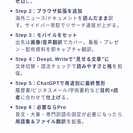
ゼロ
に。
Step 2：ブラウザ拡張を追加
海外ニュース/ドキュメントを
読んだまま
訳
す。サイドバー常駐でリサーチ速度が上がる。
Step 3：モバイルをセット
出先は
画像/音声翻訳
でカバー。看板・プレゼ
ン・配布資料を即キャプチャ翻訳。
Step 4：DeepL Writeで“見せる文章”に
文体切替・語法チェックで
読みやすさと格
を担
保。
Step 5：ChatGPTで用途別に最終整形
履歴書/ビジネスメール/学術要約など
目的×読
者
に合わせて
仕上げ
る。
Step 6：必要ならPro
長文・大量・専門訳語の固定が必要になったら
用語集＆ファイル翻訳
を拡張。