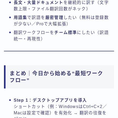
長文・大量ドキュメント
を継続的に訳す（文字
数上限・ファイル翻訳回数がネック）
用語集
で訳語を
厳密管理
したい（無料は登録数
が少ない／Proで大幅拡張）
翻訳ワークフローを
チーム標準
にしたい（訳語
統一・再現性）
まとめ｜今日から始める“最短ワーク
フロー”
Step 1：デスクトップアプリを導入
ショートカット（例：WindowsはCtrl+C×2／
Macは設定で確認）を有効化 → 翻訳の往復を