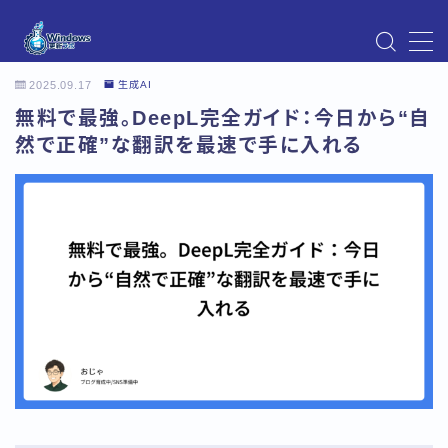
MENU
2025.09.17
生成AI
Instagram
無料で最強。DeepL完全ガイド：今日から“自
Windows Updateの不具合・エラー対処法まとめ
【Windows11対応】
然で正確”な翻訳を最速で手に入れる
Windows Update不具合・対処法
アクセス
お問い合わせ
デモプリセット記事 Part07
トップページ
プライバシーポリシー
プロフィール
メニュー
利用規約／特定商取引法に基づく表記
有料記事の決済完了ページ
運営者情報