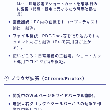
Mac：
環境設定でショートカットを確認/好み
に変更
（機種・設定で異なるため明示確認推
奨）
画像翻訳
：PC内の画像をドロップ→テキスト
抽出＋翻訳。
ファイル翻訳
：PDF/Docx等を取り込んでドキ
ュメント丸ごと翻訳（Proで実用度が上が
る）。
使いどころ：
日常業務の主戦場
。ショートカッ
ト運用でコピペ往復を根絶。
④ ブラウザ拡張（Chrome/Firefox）
閲覧中のWebページをサイドバーで即翻訳
。
選択→右クリック
や
ツールバーからの翻訳
で作
業を中断しない。