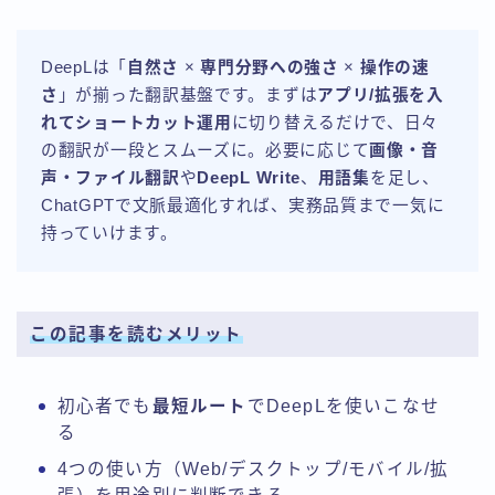
DeepLは「
自然さ
×
専門分野への強さ
×
操作の速
さ
」が揃った翻訳基盤です。まずは
アプリ/拡張を入
れてショートカット運用
に切り替えるだけで、日々
の翻訳が一段とスムーズに。必要に応じて
画像・音
声・ファイル翻訳
や
DeepL Write
、
用語集
を足し、
ChatGPTで文脈最適化すれば、実務品質まで一気に
持っていけます。
この記事を読むメリット
初心者でも
最短ルート
でDeepLを使いこなせ
る
4つの使い方（Web/デスクトップ/モバイル/拡