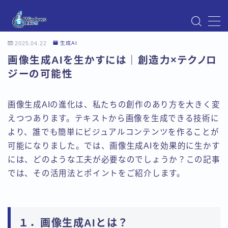
MENU
2025.04.22
生成AI
Instagram
画像生成AIを生かすには｜創造力×テクノロ
Windows Updateの不具合・エラー対処法まとめ
【Windows11対応】
ジーの可能性
Windows Update不具合・対処法
アクセス
画像生成AIの進化は、私たちの創作のあり方を大きく変
お問い合わせ
えつつあります。テキストから画像を生成できる技術に
デモプリセット記事 Part07
より、誰でも簡単にビジュアルコンテンツを作ることが
トップページ
プライバシーポリシー
可能になりました。では、画像生成AIを効果的に生かす
プロフィール
には、どのような工夫が必要なのでしょうか？この記事
メニュー
では、その活用法とポイントをご紹介します。
利用規約／特定商取引法に基づく表記
有料記事の決済完了ページ
運営者情報
１．画像生成AIとは？