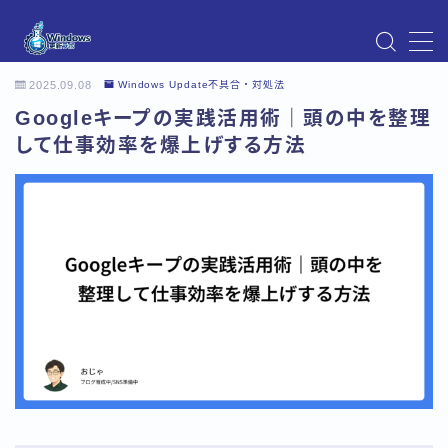
MENU
2025.09.08
Windows Update不具合・対処法
Instagram
Googleキープの実践活用術｜頭の中を整理
Windows Updateの不具合・エラー対処法まとめ
【Windows11対応】
して仕事効率を爆上げする方法
Windows Update不具合・対処法
アクセス
お問い合わせ
デモプリセット記事 Part07
トップページ
プライバシーポリシー
プロフィール
メニュー
利用規約／特定商取引法に基づく表記
有料記事の決済完了ページ
運営者情報