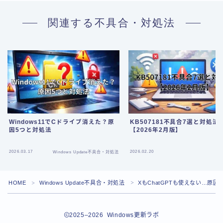
関連する不具合・対処法
Windows11でCドライブ消えた？原
KB507181不具合7選と対処法
因5つと対処法
【2026年2月版】
Follow Me
2026.03.17
2026.02.20
Windows Update不具合・対処法
K
HOME
Windows Update不具合・対処法
XもChatGPTも使えない…原
＞
＞
2025–2026 Windows更新ラボ