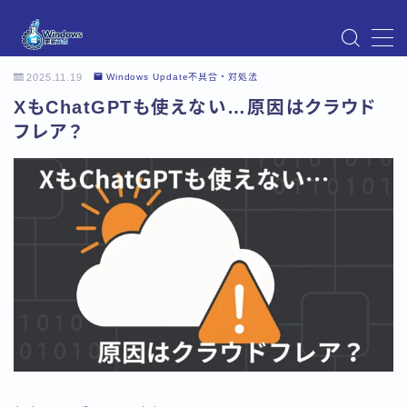
MENU
2025.11.19
Windows Update不具合・対処法
Instagram
XもChatGPTも使えない…原因はクラウド
Windows Updateの不具合・エラー対処法まとめ
【Windows11対応】
フレア？
Windows Update不具合・対処法
アクセス
お問い合わせ
デモプリセット記事 Part07
トップページ
プライバシーポリシー
プロフィール
メニュー
利用規約／特定商取引法に基づく表記
有料記事の決済完了ページ
運営者情報