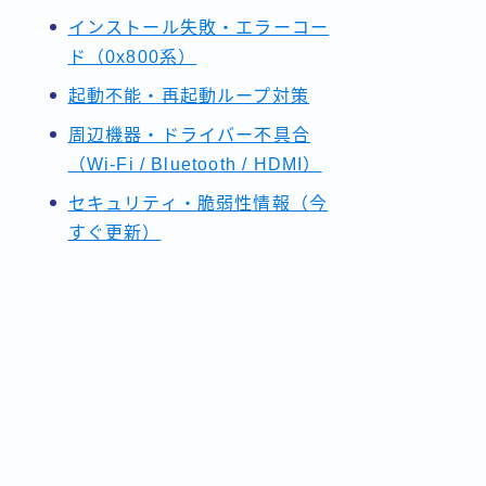
インストール失敗・エラーコー
ド（0x800系）
起動不能・再起動ループ対策
周辺機器・ドライバー不具合
（Wi-Fi / Bluetooth / HDMI）
セキュリティ・脆弱性情報（今
すぐ更新）