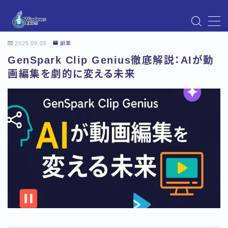
MENU
2025.09.05
副業
Instagram
GenSpark Clip Genius徹底解説：AIが動
Windows Updateの不具合・エラー対処法まとめ
【Windows11対応】
画編集を劇的に変える未来
Windows Update不具合・対処法
アクセス
お問い合わせ
デモプリセット記事 Part07
トップページ
プライバシーポリシー
プロフィール
メニュー
利用規約／特定商取引法に基づく表記
有料記事の決済完了ページ
運営者情報