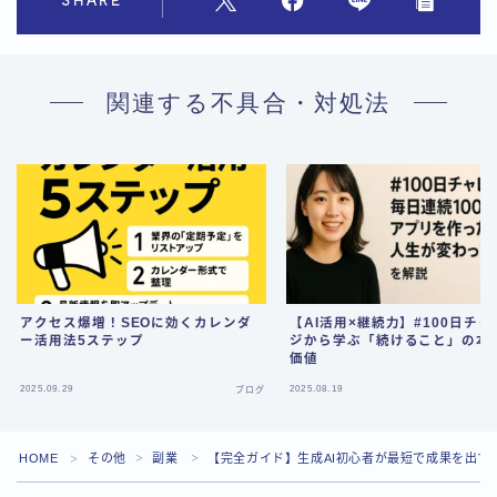
SHARE
関連する不具合・対処法
アクセス爆増！SEOに効くカレンダ
【AI活用×継続力】#100日チャ
ー活用法5ステップ
ジから学ぶ「続けること」の本
価値
Follow Me
2025.09.29
2025.08.19
ブログ
HOME
その他
副業
【完全ガイド】生成AI初心者が最短で成果を出す
＞
＞
＞