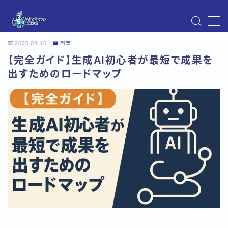
MENU
2025.08.16
副業
Instagram
【完全ガイド】生成AI初心者が最短で成果を
Windows Updateの不具合・エラー対処法まとめ
【Windows11対応】
出すためのロードマップ
Windows Update不具合・対処法
アクセス
お問い合わせ
デモプリセット記事 Part07
トップページ
プライバシーポリシー
プロフィール
メニュー
利用規約／特定商取引法に基づく表記
有料記事の決済完了ページ
運営者情報