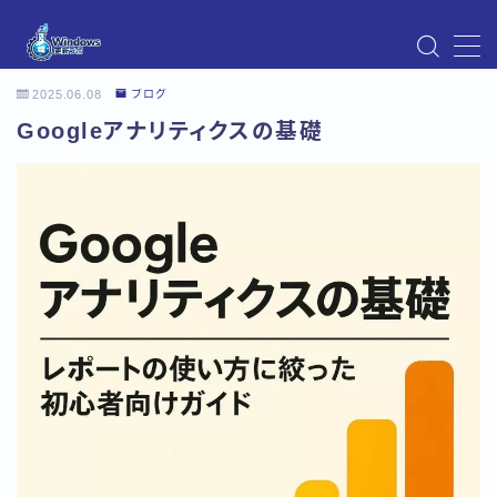
MENU
2025.06.08
ブログ
Instagram
Googleアナリティクスの基礎
Windows Updateの不具合・エラー対処法まとめ
【Windows11対応】
Windows Update不具合・対処法
アクセス
お問い合わせ
デモプリセット記事 Part07
トップページ
プライバシーポリシー
プロフィール
メニュー
利用規約／特定商取引法に基づく表記
有料記事の決済完了ページ
運営者情報