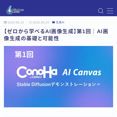
MENU
2025.08.22
2025.08.23
生成AI
Instagram
Windows Updateの不具合・エラー対処法まとめ
【ゼロから学べるAI画像生成】第1回｜AI画
【Windows11対応】
像生成の基礎と可能性
Windows Update不具合・対処法
アクセス
お問い合わせ
デモプリセット記事 Part07
トップページ
プライバシーポリシー
プロフィール
メニュー
利用規約／特定商取引法に基づく表記
有料記事の決済完了ページ
運営者情報