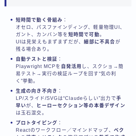
短時間で動く骨組み
：
オセロ、パスファインディング、軽量物理UI、
ガント、カンバン等を
短時間で可動
。
UIは見栄えもまずまずだが、
細部に不具合
が
残る場合あり。
自動テストと検証
：
Playwright MCPを
自発活用
し、スクショ→簡
易テスト→実行の検証ループを回す“気の利
く”挙動。
生成の向き不向き
：
LP/スライド/SVGは“Claudeらしい”出力で
手
早い
が、
ヒーローセクション等の本番デザイン
は玉石混交。
プロトタイピング
：
Reactのワークフロー／マインドマップ、
ベク