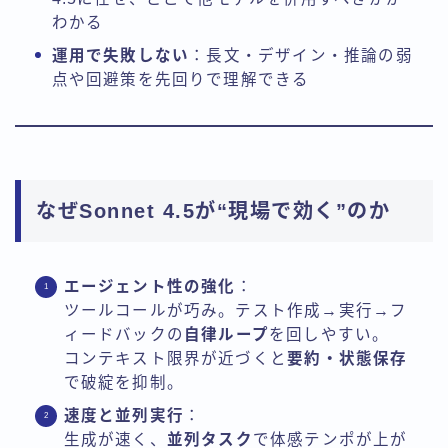
わかる
運用で失敗しない
：長文・デザイン・推論の弱
点や回避策を先回りで理解できる
なぜSonnet 4.5が“現場で効く”のか
エージェント性の強化
：
ツールコールが巧み。テスト作成→実行→フ
ィードバックの
自律ループ
を回しやすい。
コンテキスト限界が近づくと
要約・状態保存
で破綻を抑制。
速度と並列実行
：
生成が速く、
並列タスク
で体感テンポが上が