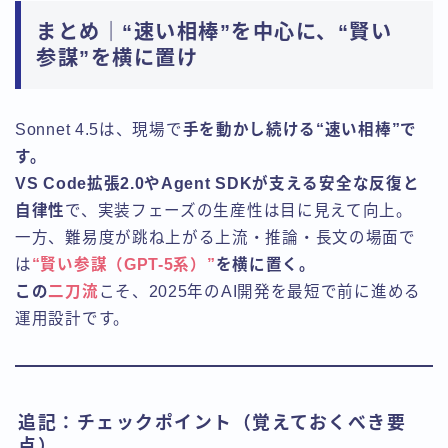
まとめ｜“速い相棒”を中心に、“賢い
参謀”を横に置け
Sonnet 4.5は、現場で
手を動かし続ける“速い相棒”で
す。
VS Code拡張2.0やAgent SDKが支える安全な反復と
自律性
で、実装フェーズの生産性は目に見えて向上。
一方、難易度が跳ね上がる上流・推論・長文の場面で
は
“賢い参謀（GPT-5系）”
を横に置く。
この
二刀流
こそ、2025年のAI開発を最短で前に進める
運用設計です。
追記：チェックポイント（覚えておくべき要
点）