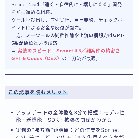
Sonnet 4.5は
「速く・自律的に・壊しにくく」
開発
を前に進める相棒。
ツール呼び出し、並列実行、自己要約／チェックポ
イントによる安全な反復が強力。
一方、
ノーツールの純粋推論や上流の構想力はGPT-
5系が優位
という所感。
→
実装のスピード＝Sonnet 4.5／難案件の精密さ＝
GPT-5 Codex（CEX）
の二刀流が最適。
この記事を読むメリット
アップデートの全体像を3分で把握
：モデル性
能・新機能・SDK・拡張の関係がわかる
実務の“勝ち筋”が明確
：どの作業をSonnet
4.5に任せ、どこで他モデルを併用すべきかが