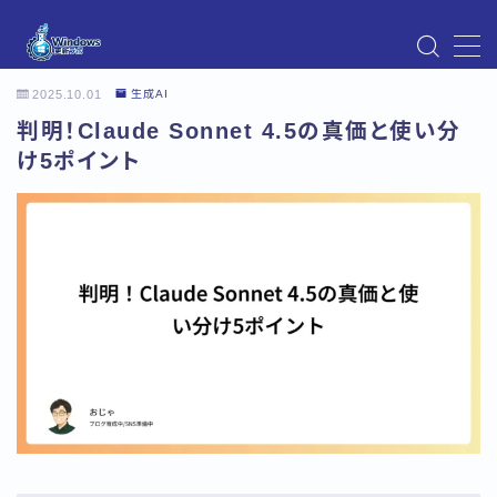
MENU
2025.10.01
生成AI
Instagram
判明！Claude Sonnet 4.5の真価と使い分
Windows Updateの不具合・エラー対処法まとめ
【Windows11対応】
け5ポイント
Windows Update不具合・対処法
アクセス
お問い合わせ
デモプリセット記事 Part07
トップページ
プライバシーポリシー
プロフィール
メニュー
利用規約／特定商取引法に基づく表記
有料記事の決済完了ページ
運営者情報