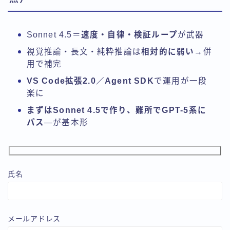
Sonnet 4.5＝
速度・自律・検証ループ
が武器
視覚推論・長文・純粋推論は
相対的に弱い
→併
用で補完
VS Code拡張2.0／Agent SDK
で運用が一段
楽に
まずはSonnet 4.5で作り、難所でGPT-5系に
パス
—が基本形
氏名
メールアドレス