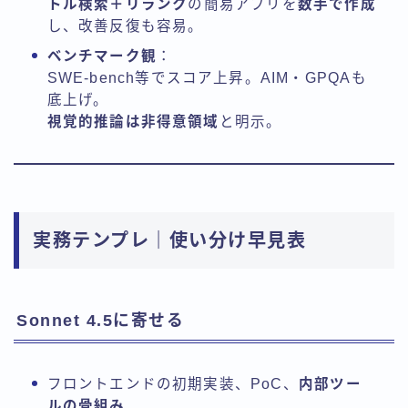
トル検索＋リランク
の簡易アプリを
数手で作成
し、改善反復も容易。
ベンチマーク観
：
SWE-bench等でスコア上昇。AIM・GPQAも
底上げ。
視覚的推論は非得意領域
と明示。
実務テンプレ｜使い分け早見表
Sonnet 4.5に寄せる
フロントエンドの初期実装、PoC、
内部ツー
ルの骨組み