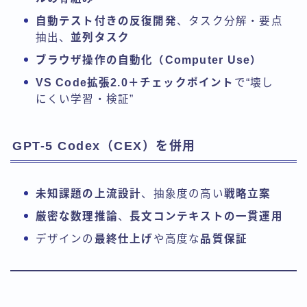
自動テスト付きの反復開発
、タスク分解・要点
抽出、
並列タスク
ブラウザ操作の自動化（Computer Use）
VS Code拡張2.0＋チェックポイント
で“壊し
にくい学習・検証”
GPT-5 Codex（CEX）を併用
未知課題の上流設計
、抽象度の高い
戦略立案
厳密な数理推論
、
長文コンテキストの一貫運用
デザインの
最終仕上げ
や高度な
品質保証