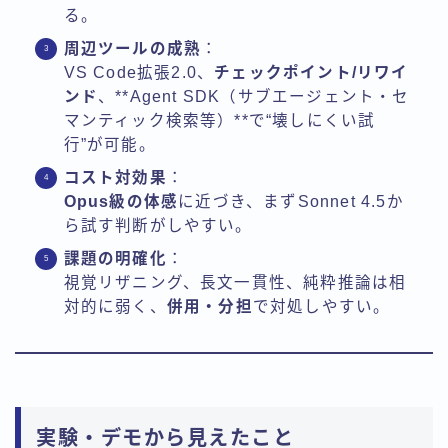
る。
周辺ツールの成熟
：
VS Code拡張2.0、
チェックポイント/リワイ
ンド
、**Agent SDK（サブエージェント・セ
マンティック検索等）**で“壊しにくい試
行”が可能。
コスト対効果
：
Opus級の体感
に近づき、まずSonnet 4.5か
ら試す判断がしやすい。
課題の明確化
：
視覚リザニング、長文一貫性、純粋推論は相
対的に弱く、
併用・分担
で対処しやすい。
実験・デモから見えたこと