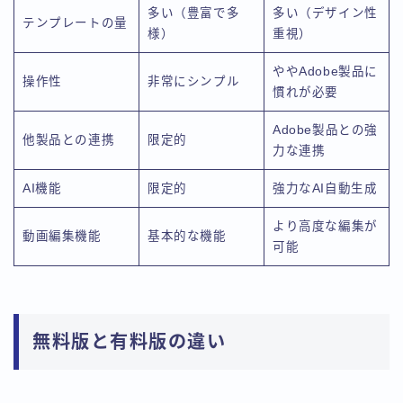
多い（豊富で多
多い（デザイン性
テンプレートの量
様）
重視）
ややAdobe製品に
操作性
非常にシンプル
慣れが必要
Adobe製品との強
他製品との連携
限定的
力な連携
AI機能
限定的
強力なAI自動生成
より高度な編集が
動画編集機能
基本的な機能
可能
無料版と有料版の違い