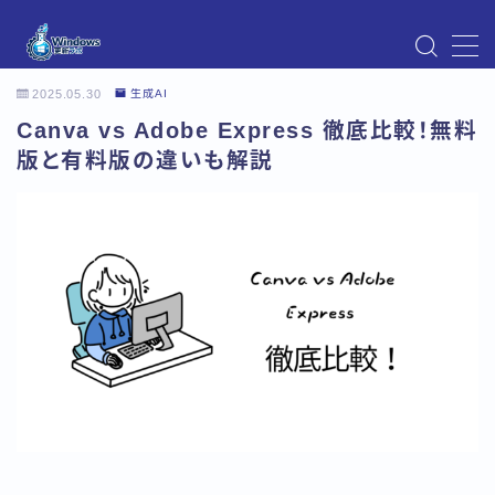
MENU
2025.05.30
生成AI
Instagram
Canva vs Adobe Express 徹底比較！無料
Windows Updateの不具合・エラー対処法まとめ
【Windows11対応】
版と有料版の違いも解説
Windows Update不具合・対処法
アクセス
お問い合わせ
デモプリセット記事 Part07
トップページ
プライバシーポリシー
プロフィール
メニュー
利用規約／特定商取引法に基づく表記
有料記事の決済完了ページ
運営者情報