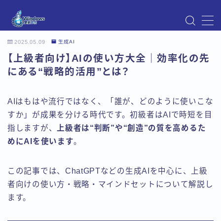
MENU
2025.05.09
生成AI
Instagram
【上級者向け】AIの使い方大全｜効率化の先
Windows Updateの不具合・エラー対処法まとめ
【Windows11対応】
にある“戦略的活用”とは？
Windows Update不具合・対処法
アクセス
AIはもはや流行ではなく、「誰が、どのように使いこな
お問い合わせ
すか」が成果を分ける時代です。初級者はAIで時短を目
デモプリセット記事 Part07
指しますが、
上級者は“判断”や“創造”の質を高めるた
トップページ
プライバシーポリシー
めにAIを使います
。
プロフィール
メニュー
この記事では、ChatGPTなどの生成AIを中心に、上級
利用規約／特定商取引法に基づく表記
者向けの使い方・戦略・マインドセットについて解説し
有料記事の決済完了ページ
ます。
運営者情報