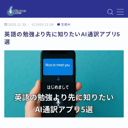
MENU
2025.11.30
2025.12.06
生成AI
Instagram
Windows Updateの不具合・エラー対処法まとめ
英語の勉強より先に知りたいAI通訳アプリ5
【Windows11対応】
選
Windows Update不具合・対処法
アクセス
お問い合わせ
デモプリセット記事 Part07
トップページ
プライバシーポリシー
プロフィール
メニュー
利用規約／特定商取引法に基づく表記
有料記事の決済完了ページ
運営者情報