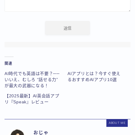
関連
AI時代でも英語は不要？──
AIアプリとは？今すぐ使え
いいえ、むしろ “話せる力”
るおすすめAIアプリ10選
が最大の武器になる！
【2025最新】AI英会話アプ
リ『Speak』レビュー
ABOUT ME
おじゃ