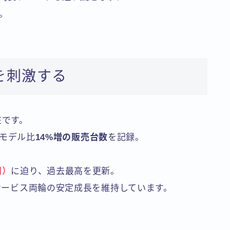
。
を刺激する
在です。
前モデル比
14%増の販売台数
を記録。
円）
に迫り、過去最高を更新。
とサービス両輪の安定成長を維持しています。