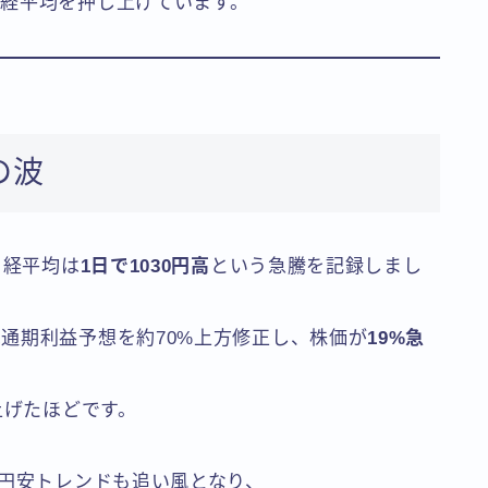
経平均を押し上げています。
の波
日経平均は
1日で1030円高
という急騰を記録しまし
は通期利益予想を約70%上方修正し、株価が
19%急
上げたほどです。
て円安トレンドも追い風となり、