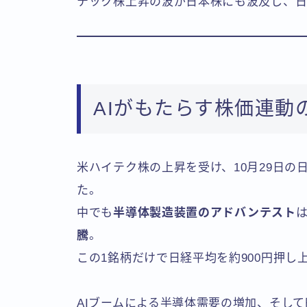
テック株上昇の波が日本株にも波及し、日
AIがもたらす株価連動
米ハイテク株の上昇を受け、10月29日の
た。
中でも
半導体製造装置のアドバンテスト
騰
。
この1銘柄だけで日経平均を約900円押し
AIブームによる半導体需要の増加、そし