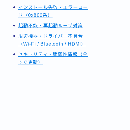
インストール失敗・エラーコー
ド（0x800系）
起動不能・再起動ループ対策
周辺機器・ドライバー不具合
（Wi-Fi / Bluetooth / HDMI）
セキュリティ・脆弱性情報（今
すぐ更新）