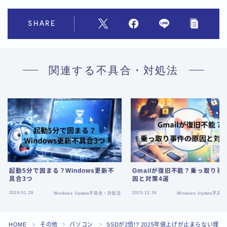
SHARE
関連する不具合・対処法
起動5分で固まる？Windows更新不
Gmailが復旧不能？乗っ取り事
具合3つ
因と対策4選
2026.01.28
2025.12.26
Windows Update不具合・対処法
Windows Update不
Follow Me
HOME
その他
パソコン
SSDが2倍!? 2025年値上げが止まらない理由
＞
＞
＞