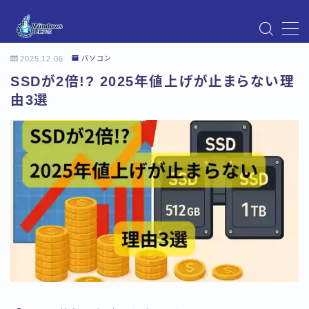
MENU
2025.12.06
パソコン
Instagram
SSDが2倍!? 2025年値上げが止まらない理
Windows Updateの不具合・エラー対処法まとめ
【Windows11対応】
由3選
Windows Update不具合・対処法
アクセス
お問い合わせ
デモプリセット記事 Part07
トップページ
プライバシーポリシー
プロフィール
メニュー
利用規約／特定商取引法に基づく表記
有料記事の決済完了ページ
運営者情報