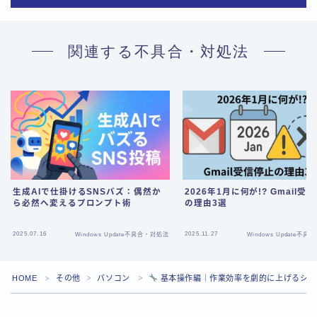
関連する不具合・対処法
生成AIで仕掛けるSNSバズ：偶然か
2026年1月に何が!? Gmail受
ら必然へ変えるプロンプト術
の理由3選
Follow Me
2025.07.16
2025.11.27
Windows Update不具合・対処法
Windows Update不
HOME
その他
パソコン
基本操作編｜作業効率を劇的に上げるショ
＞
＞
＞