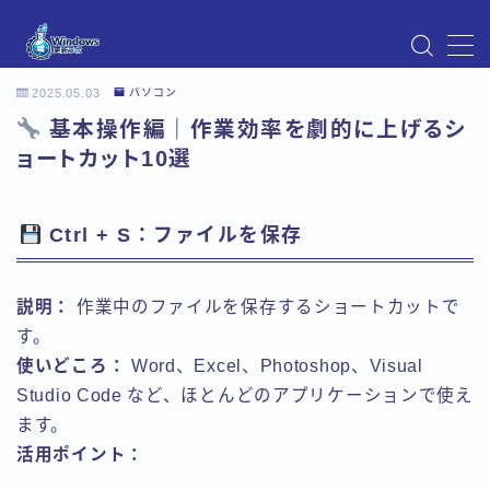
MENU
2025.05.03
パソコン
Instagram
基本操作編｜作業効率を劇的に上げるシ
Windows Updateの不具合・エラー対処法まとめ
【Windows11対応】
ョートカット10選
Windows Update不具合・対処法
アクセス
お問い合わせ
Ctrl + S：ファイルを保存
デモプリセット記事 Part07
トップページ
説明：
作業中のファイルを保存するショートカットで
プライバシーポリシー
プロフィール
す。
メニュー
使いどころ：
Word、Excel、Photoshop、Visual
利用規約／特定商取引法に基づく表記
Studio Code など、ほとんどのアプリケーションで使え
有料記事の決済完了ページ
ます。
運営者情報
活用ポイント：