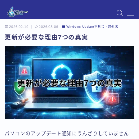
MENU
2026.02.19
2026.03.06
Windows Update不具合・対処法
Instagram
Windows Updateの不具合・エラー対処法まとめ
更新が必要な理由7つの真実
【Windows11対応】
Windows Update不具合・対処法
アクセス
お問い合わせ
デモプリセット記事 Part07
トップページ
プライバシーポリシー
プロフィール
メニュー
利用規約／特定商取引法に基づく表記
有料記事の決済完了ページ
運営者情報
パソコンのアップデート通知にうんざりしていません