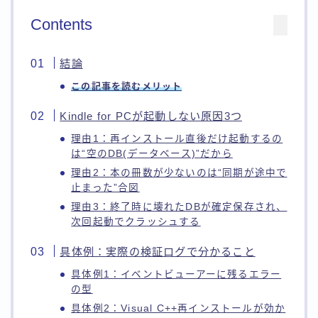
Contents
結論
この記事を読むメリット
Kindle for PCが起動しない原因3つ
理由1：再インストール直後だけ起動するの
は“空のDB(データベース)”だから
理由2：本の冊数が少ないのは“同期が途中で
止まった”合図
理由3：終了時に壊れたDBが確定保存され、
次回起動でクラッシュする
具体例：実際の検証ログで分かること
具体例1：イベントビューアーに残るエラー
の型
具体例2：Visual C++再インストールが効か