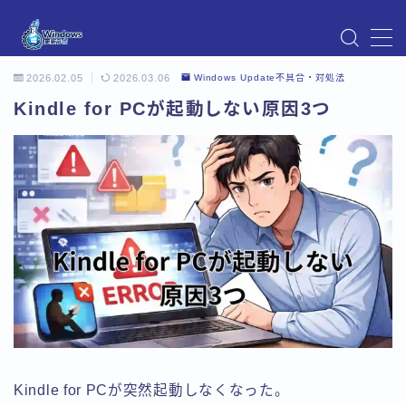
MENU
2026.02.05
2026.03.06
Windows Update不具合・対処法
Instagram
Windows Updateの不具合・エラー対処法まとめ
Kindle for PCが起動しない原因3つ
【Windows11対応】
Windows Update不具合・対処法
アクセス
お問い合わせ
デモプリセット記事 Part07
トップページ
プライバシーポリシー
プロフィール
メニュー
利用規約／特定商取引法に基づく表記
有料記事の決済完了ページ
運営者情報
Kindle for PCが突然起動しなくなった。