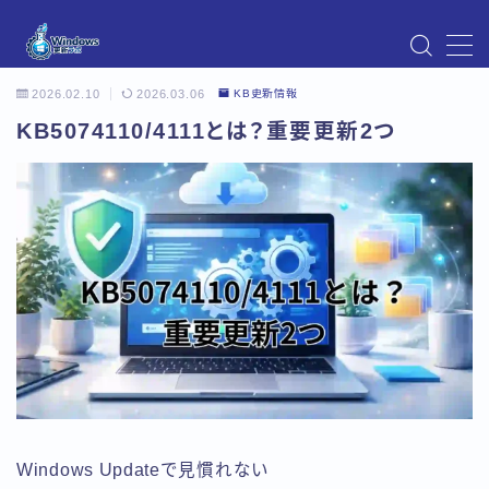
MENU
2026.02.10
2026.03.06
KB更新情報
Instagram
Windows Updateの不具合・エラー対処法まとめ
KB5074110/4111とは？重要更新2つ
【Windows11対応】
Windows Update不具合・対処法
アクセス
お問い合わせ
デモプリセット記事 Part07
トップページ
プライバシーポリシー
プロフィール
メニュー
利用規約／特定商取引法に基づく表記
有料記事の決済完了ページ
運営者情報
Windows Updateで見慣れない