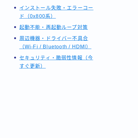
インストール失敗・エラーコー
ド（0x800系）
起動不能・再起動ループ対策
周辺機器・ドライバー不具合
（Wi-Fi / Bluetooth / HDMI）
セキュリティ・脆弱性情報（今
すぐ更新）