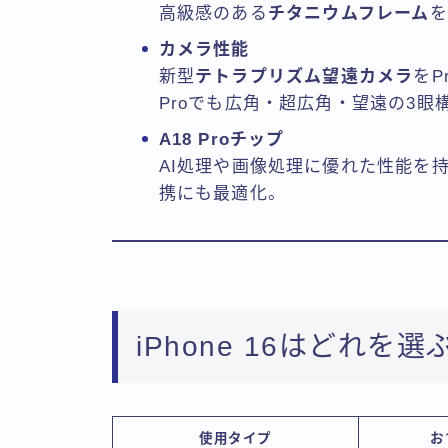
高級感のある
チタニウムフレーム
を
カメラ性能
新型
テトラプリズム望遠カメラ
をP
Proでも広角・超広角・望遠の3眼
A18 Proチップ
AI処理や画像処理に優れた性能を持ち、
携にも最適化。
iPhone 16はどれを
使用タイプ
お