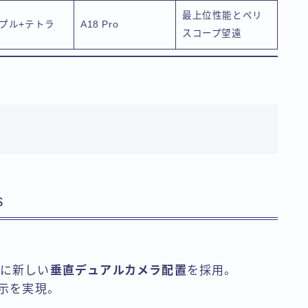
最上位性能とペリ
プル+テトラ
A18 Pro
スコープ望遠
s
面に新しい
垂直デュアルカメラ配置
を採用。
表示を実現。