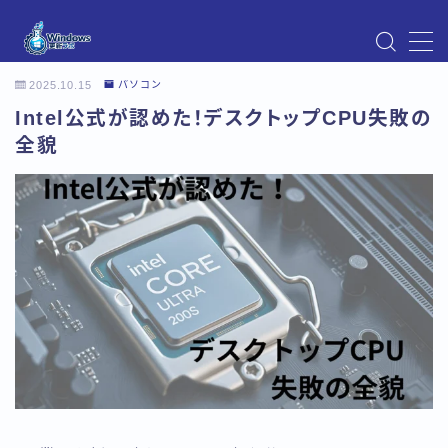
MENU
2025.10.15
パソコン
Instagram
Intel公式が認めた！デスクトップCPU失敗の
Windows Updateの不具合・エラー対処法まとめ
【Windows11対応】
全貌
Windows Update不具合・対処法
アクセス
お問い合わせ
デモプリセット記事 Part07
トップページ
プライバシーポリシー
プロフィール
メニュー
利用規約／特定商取引法に基づく表記
有料記事の決済完了ページ
運営者情報