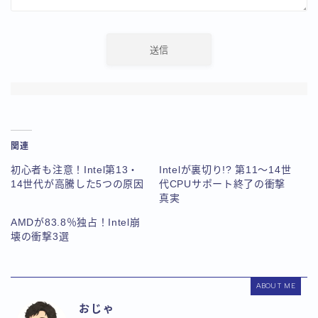
関連
初心者も注意！Intel第13・
Intelが裏切り!? 第11～14世
14世代が高騰した5つの原因
代CPUサポート終了の衝撃
真実
AMDが83.8％独占！Intel崩
壊の衝撃3選
ABOUT ME
おじゃ