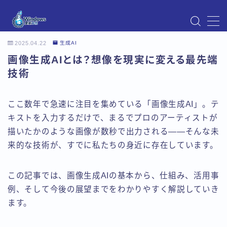
MENU
2025.04.22
生成AI
Instagram
画像生成AIとは？想像を現実に変える最先端
Windows Updateの不具合・エラー対処法まとめ
【Windows11対応】
技術
Windows Update不具合・対処法
アクセス
ここ数年で急速に注目を集めている「画像生成AI」。テ
お問い合わせ
キストを入力するだけで、まるでプロのアーティストが
デモプリセット記事 Part07
描いたかのような画像が数秒で出力される――そんな未
トップページ
プライバシーポリシー
来的な技術が、すでに私たちの身近に存在しています。
プロフィール
メニュー
この記事では、画像生成AIの基本から、仕組み、活用事
利用規約／特定商取引法に基づく表記
例、そして今後の展望までをわかりやすく解説していき
有料記事の決済完了ページ
ます。
運営者情報