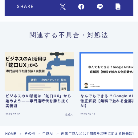
SHARE
関連する不具合・対処法
ビジネスのAI活用は「蛇口UX」から
なんでもできる!? Google AI St
始めよう——専門店時代を勝ち抜く
徹底解説【無料で触れる全部乗
実装術
AI】
Follow Me
2025.07.30
2025.09.14
生成AI
HOME
その他
生成AI
画像生成AIとは？想像を現実に変える最先端技
＞
＞
＞