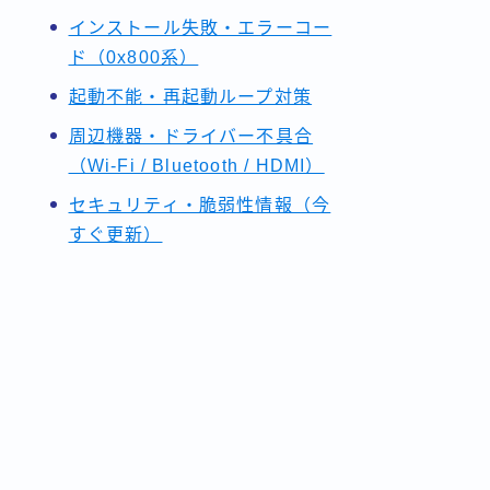
インストール失敗・エラーコー
ド（0x800系）
起動不能・再起動ループ対策
周辺機器・ドライバー不具合
（Wi-Fi / Bluetooth / HDMI）
セキュリティ・脆弱性情報（今
すぐ更新）