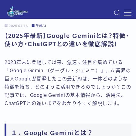
MENU
2025.04.16
生成AI
Instagram
【2025年最新】Google Geminiとは？特徴・
Windows Updateの不具合・エラー対処法まとめ
【Windows11対応】
使い方・ChatGPTとの違いを徹底解説！
Windows Update不具合・対処法
アクセス
2023年末に登場して以来、急速に注目を集めている
お問い合わせ
「Google Gemini（グーグル・ジェミニ）」。AI業界の
デモプリセット記事 Part07
巨人Googleが開発したこの最新AIは、一体どのような
トップページ
プライバシーポリシー
特徴を持ち、どのように活用できるのでしょうか？この
プロフィール
記事では、Google Geminiの基本情報から、活用法、
メニュー
ChatGPTとの違いまでをわかりやすく解説します。
利用規約／特定商取引法に基づく表記
有料記事の決済完了ページ
運営者情報
１．Google Geminiとは？